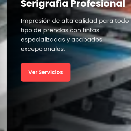
Uniformes
esional
Corporativos
ad para todo
as
Maquilamos tus pedidos
dos
uniformes industriales c
alta calidad.
Ver Promociones