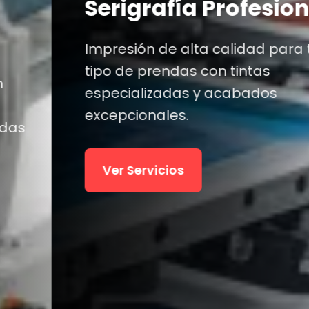
Uniformes
esional
Corporativos
ad para todo
as
Maquilamos tus pedidos
dos
uniformes industriales c
alta calidad.
Ver Promociones